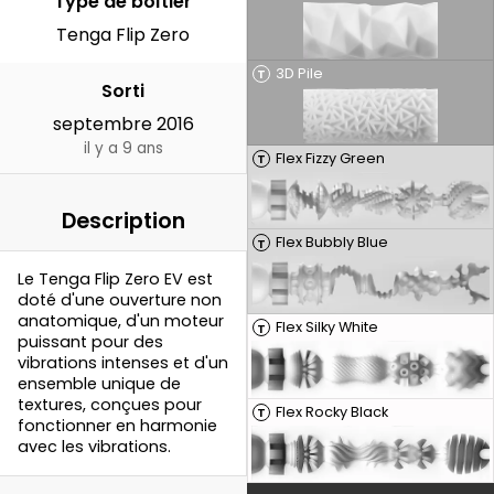
Type de boîtier
Tenga Flip Zero
3D Pile
T
Sorti
septembre 2016
il y a 9 ans
Flex Fizzy Green
T
Description
Flex Bubbly Blue
T
Le Tenga Flip Zero EV est
doté d'une ouverture non
anatomique, d'un moteur
Flex Silky White
T
puissant pour des
vibrations intenses et d'un
ensemble unique de
textures, conçues pour
Flex Rocky Black
T
fonctionner en harmonie
avec les vibrations.