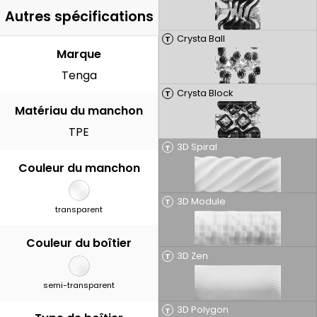
Autres spécifications
Crysta Ball
T
Marque
Tenga
Crysta Block
T
Matériau du manchon
TPE
3D Spiral
T
Couleur du manchon
3D Module
T
transparent
Couleur du boîtier
3D Zen
T
semi-transparent
3D Polygon
T