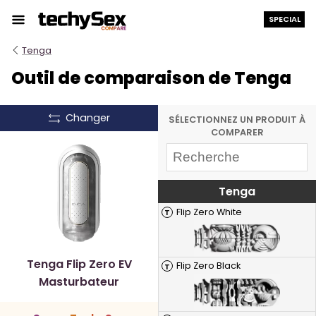
Aller
SPECIAL
au
contenu
Tenga
Outil de comparaison de Tenga
Changer
SÉLECTIONNEZ UN PRODUIT À
COMPARER
Tenga
Flip Zero White
T
Tenga Flip Zero EV
Flip Zero Black
T
Masturbateur