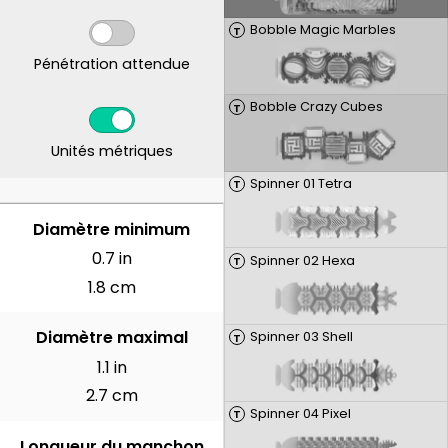
Bobble Magic Marbles
T
Pénétration attendue
Bobble Crazy Cubes
T
Unités métriques
Spinner 01 Tetra
T
CENTIMÈTRES
Diamètre minimum
0.7 in
Spinner 02 Hexa
T
1.8 cm
Diamètre maximal
Spinner 03 Shell
T
1.1 in
2.7 cm
Spinner 04 Pixel
T
Longueur du manchon