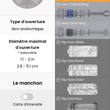
Aero Cobalt Ring
T
Type d'ouverture
Aero Silver Ring
T
Non anatomique
Diamètre maximal
Flip Hole White
T
d'ouverture
* extensible
1.1 - 2 in
Flip Hole Black
T
2.9 - 5.1 cm
Flip Hole Silver
T
Le manchon
Flip Hole Red
T
Carte d’intensité