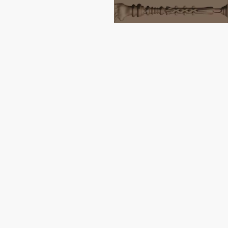
Skyler Lo
K
Reya Sunshine
K
Reagan Foxx
K
Rachel Starr
K
Découvrez la puissance de votre sexualité.
Daphne Laat
K
Chez TechySex.com, nous croyons que nos corps sont
faits pour être aimés, appréciés et explorés. Nous
sommes une communauté ouverte d'esprits positifs
Kayley Gunner
K