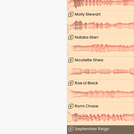
Molly Stewart
K
Natalia Starr
K
Nicolette Shea
K
Rae Lil Black
K
Romi Chase
K
September Reign
K