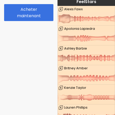
FeelStars
Acheter
Alexis Fawx
K
maintenant
Apolonia Lapiedra
K
Ashley Barbie
K
Britney Amber
K
Kenzie Taylor
K
Lauren Phillips
K