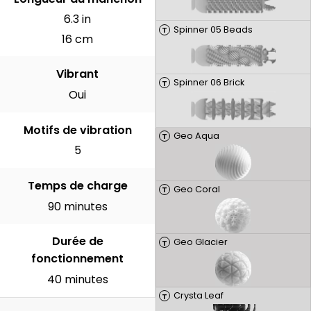
6.3 in
Spinner 05 Beads
T
16 cm
Vibrant
Spinner 06 Brick
T
Oui
Motifs de vibration
Geo Aqua
T
5
Temps de charge
Geo Coral
T
90 minutes
Durée de
Geo Glacier
T
fonctionnement
40 minutes
Crysta Leaf
T