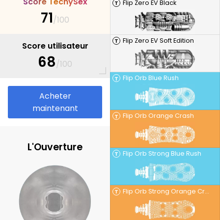
S
c
o
r
e
T
e
c
h
y
S
e
x
Flip Zero EV Black
T
71
/100
Flip Zero EV Soft Edition
T
Score utilisateur
68
/100
Flip Orb Blue Rush
T
Acheter
maintenant
Flip Orb Orange Crash
T
L'Ouverture
Flip Orb Strong Blue Rush
T
Flip Orb Strong Orange Crash
T