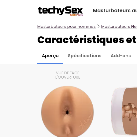
Aller
Masturbateurs a
au
contenu
Masturbateurs pour hommes
Masturbateurs Fle
Caractéristiques e
Aperçu
Spécifications
Add-ons
VUE DE FACE
L'OUVERTURE