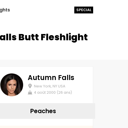
ights
SPECIAL
ls Butt Fleshlight
Autumn Falls
New York, NY USA
4 août 2000 (26 ans)
Peaches