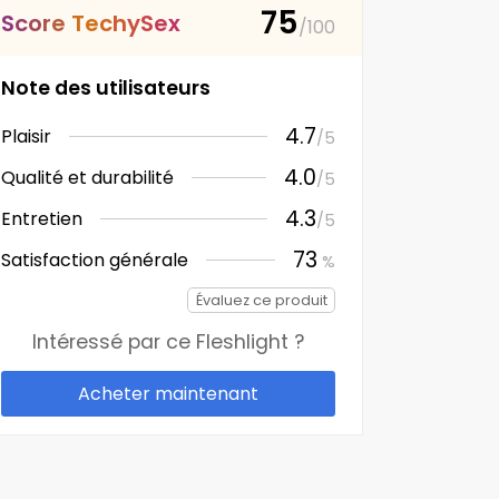
75
S
c
o
r
e
T
e
c
h
y
S
e
x
/100
Note des utilisateurs
4.7
Plaisir
/5
4.0
Qualité et durabilité
/5
4.3
Entretien
/5
73
Satisfaction générale
%
Évaluez ce produit
Intéressé par ce
Fleshlight
?
Acheter maintenant