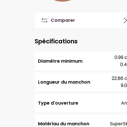
Comparer
Spécifications
0.99 
Diamètre minimum
0.4
22.86 
Longueur du manchon
9.0
Type d'ouverture
An
Matériau du manchon
SuperSk