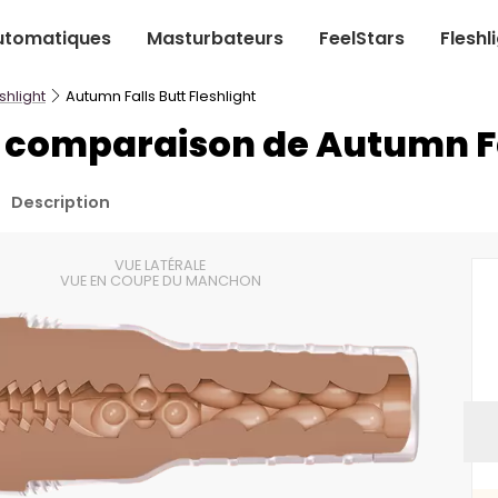
utomatiques
Masturbateurs
FeelStars
Fleshl
shlight
Autumn Falls Butt Fleshlight
t comparaison de Autumn Fal
Description
VUE LATÉRALE
VUE EN COUPE DU MANCHON