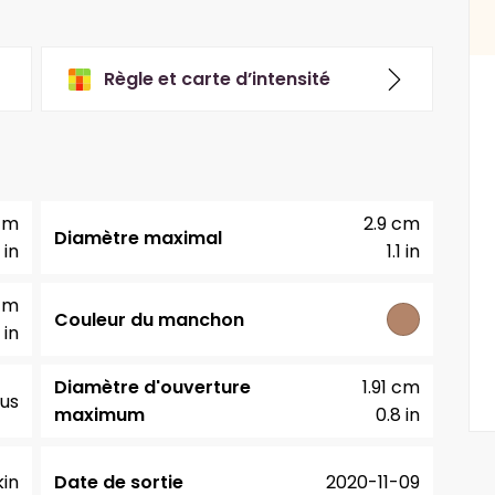
Règle et carte d’intensité
cm
2.9 cm
Diamètre maximal
 in
1.1 in
cm
Couleur du manchon
 in
Diamètre d'ouverture
1.91 cm
us
maximum
0.8 in
in
Date de sortie
2020-11-09