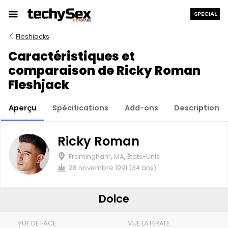
Aller
SPECIAL
au
contenu
Fleshjacks
Caractéristiques et
comparaison de Ricky Roman
Fleshjack
Aperçu
Spécifications
Add-ons
Description
Ricky Roman
Framingham, MA, États-Unis
28 novembre 1991 (34 ans)
Dolce
VUE DE FACE
VUE LATÉRALE