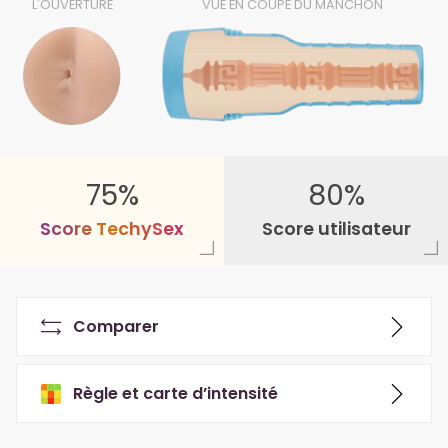
L'OUVERTURE
VUE EN COUPE DU MANCHON
75%
80%
S
c
o
r
e
T
e
c
h
y
S
e
x
Score utilisateur
Comparer
Règle et carte d’intensité